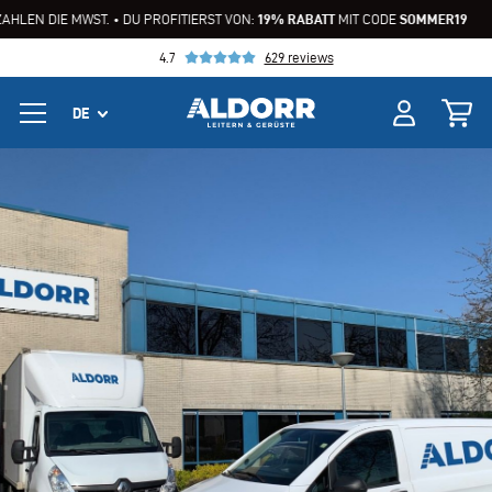
DIE MWST. • DU PROFITIERST VON:
19% RABATT
MIT CODE
SOMMER19
WIR Z
4.7
629 reviews