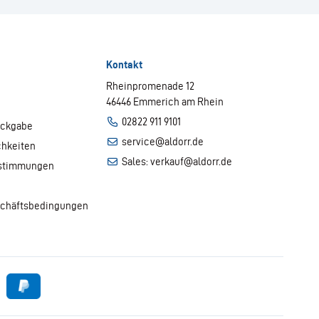
Kontakt
Rheinpromenade 12
46446 Emmerich am Rhein
02822 911 9101
ückgabe
service@aldorr.de
chkeiten
Sales: verkauf@aldorr.de
stimmungen
schäftsbedingungen