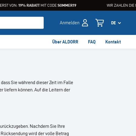
ERST VON:
19% RABATT
MIT CODE
SOMMER19
WIR ZAHLEN DIE M
Anmelden
Über ALDORR
FAQ
Kontakt
 dass Sie während dieser Zeit im Falle
r liefern können. Auf die Leitern der
 zurückzugeben. Nachdem Sie Ihre
 Rücksendung wird der volle Betrag