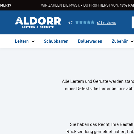
MER19
WIR ZAHLEN DIE MWST. • DU PROFITIERST VON:
19% RAB
4.7
629 reviews
Leitern
Schubkarren
Bollerwagen
Zubehör
Alle Leitern und Gerüste werden stand
eines Defekts die Leiter bei uns abh
Sie haben das Recht, Ihre Beste
Rücksendung gemeldet haben, haben