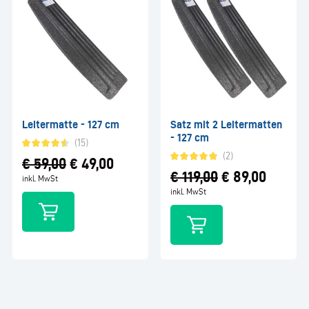
(4)
Leitermatte - 127 cm
Satz mit 2 Leitermatten
- 127 cm
(15)
(2)
€
59,00
€
49,00
€
119,00
€
89,00
inkl. MwSt
inkl. MwSt