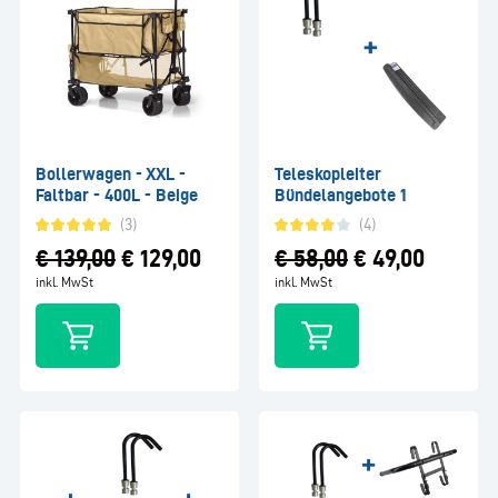
Bollerwagen - XXL -
Teleskopleiter
Faltbar - 400L - Beige
Bündelangebote 1
(3)
(4)
€
139,00
€
129,00
€
58,00
€
49,00
inkl. MwSt
inkl. MwSt