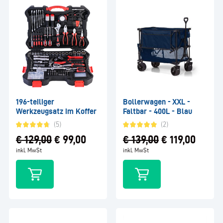
196-teiliger
Bollerwagen - XXL -
Werkzeugsatz im Koffer
Faltbar - 400L - Blau
(5)
(2)
€
129,00
€
99,00
€
139,00
€
119,00
inkl. MwSt
inkl. MwSt